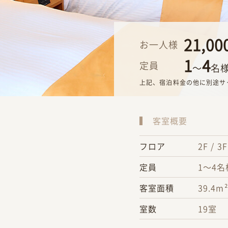
21,00
お一人様
1
4
定員
〜
名
上記、宿泊料金の他に別途サ
客室概要
フロア
2F / 3F
定員
1〜4名
客室面積
39.4m
室数
19室