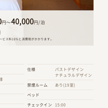
0
40,000
円〜
円/泊
様
ービス料10%と消費税がかかります。
仕様
パストデザイン
ナチュラルデザイン
様
禁煙ルーム
あり(19室)
²
ベッド
チェックイン
15:00